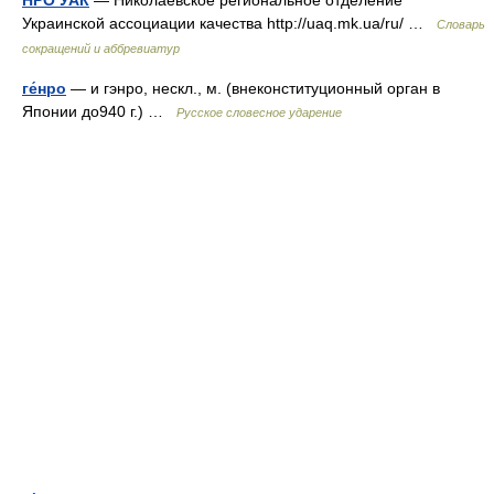
НРО УАК
— Николаевское региональное отделение
Украинской ассоциации качества http://uaq.mk.ua/​ru/​ …
Словарь
сокращений и аббревиатур
ге́нро
— и гэнро, нескл., м. (внеконституционный орган в
Японии до940 г.) …
Русское словесное ударение