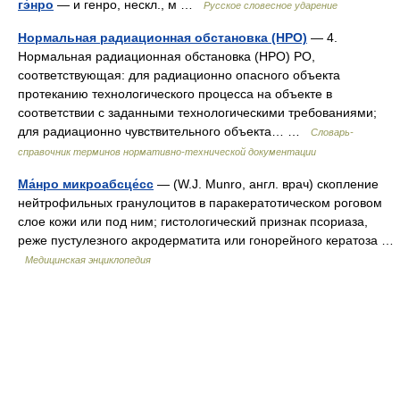
гэ́нро
— и генро, нескл., м …
Русское словесное ударение
Нормальная радиационная обстановка (НРО)
— 4.
Нормальная радиационная обстановка (НРО) РО,
соответствующая: для радиационно опасного объекта
протеканию технологического процесса на объекте в
соответствии с заданными технологическими требованиями;
для радиационно чувствительного объекта… …
Словарь-
справочник терминов нормативно-технической документации
Ма́нро микроабсце́сс
— (W.J. Munro, англ. врач) скопление
нейтрофильных гранулоцитов в паракератотическом роговом
слое кожи или под ним; гистологический признак псориаза,
реже пустулезного акродерматита или гонорейного кератоза …
Медицинская энциклопедия