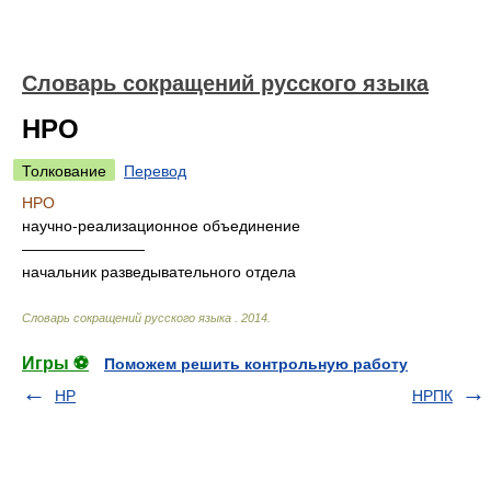
Словарь сокращений русского языка
НРО
Толкование
Перевод
НРО
научно-реализационное объединение
————————
начальник разведывательного отдела
Словарь сокращений русского языка
.
2014
.
Игры ⚽
Поможем решить контрольную работу
НР
НРПК