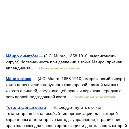
Ма́нро симпто́м
— (J.С. Munro, 1858 1910, американский
хирург) болезненность при давлении в точке Манро: признак
аппендицита …
Медицинская энциклопедия
Ма́нро то́чка
— (J.С. Munro, 1858 1910, американский хирург)
точка пересечения наружного края правой прямой мышцы
живота с линией, соединяющей пупок и верхнюю переднюю
ость правой подвздошной кости …
Медицинская энциклопедия
Тоталитарная секта
— Не следует путать с секта.
Тоталитарная секта особый тип организации, для которой
характерны авторитарные методы управления, ограничения
прав человека для членов организации и деятельность которой