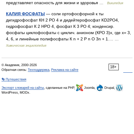
представляет опасность для жизни и здоровья …
Википедия
КАЛИЯ ФОСФАТЫ
— соли ортофосфорной к ты
дигидрофосфат КН 2 РО 4 и дидейтерофосфат KD2PO4,
гидрофосфат К 2 НРО 4, фосфат К 3 РО 4; конденсир.
фосфаты циклофосфаты с циклич. анионом (КРО 3)x, где х= 3,
4, 6, и линейные полифосфаты К n + 2 Р n О 3n + 1.… …
Химическая энциклопедия
© Академик, 2000-2026
18+
Обратная связь:
Техподдержка
,
Реклама на сайте
👣 Путешествия
Экспорт словарей на сайты
, сделанные на PHP,
Joomla,
Drupal,
WordPress, MODx.